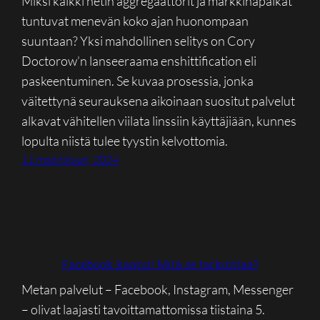
Miksi kaikki netin aggregaattorit ja markkinapaikat
tuntuvat menevän koko ajan huonompaan
suuntaan? Yksi mahdollinen selitys on Cory
Doctorow’n lanseeraama enshittification eli
paskeentuminen. Se kuvaa prosessia, jonka
väitettynä seurauksena aikoinaan suositut palvelut
alkavat vähitellen viilata linssiin käyttäjiään, kunnes
lopulta niistä tulee tyystin kelvottomia.
11 maaliskuun, 2024
Facebook kaatui! Mitä se tarkoittaa?
Metan palvelut – Facebook, Instagram, Messenger
– olivat laajasti tavoittamattomissa tiistaina 5.