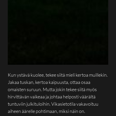
Kun ystävä kuolee, tekee siitä mieli kertoa muillekin.
Jakaa tuskan, kertoa kaipuusta, ottaa osaa
omaisten suruun. Mutta jokin tekee siitä myös
hirvittävän vaikeaa ja johtaa helposti väärältä
tuntuviin julkituloihin. Vikasietotila vakavoituu
aiheen äärelle pohtimaan, miksi näin on.