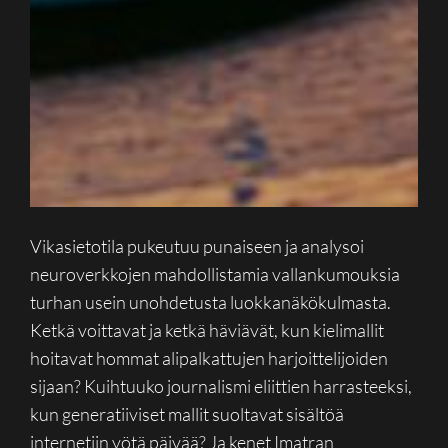
Vikasietotila pukeutuu punaiseen ja analysoi
neuroverkkojen mahdollistamia vallankumouksia
turhan usein unohdetusta luokkanäkökulmasta.
Ketkä voittavat ja ketkä häviävät, kun kielimallit
hoitavat hommat alipalkattujen harjoittelijoiden
sijaan? Kuihtuuko journalismi eliittien harrasteeksi,
kun generatiiviset mallit suoltavat sisältöä
internetiin yötä päivää? Ja kenet Imatran