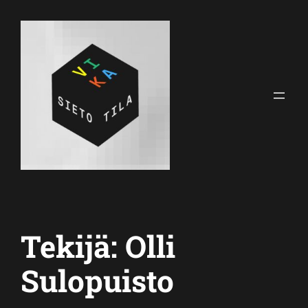
Siirry
sisältöön
Tekijä:
Olli
Sulopuisto