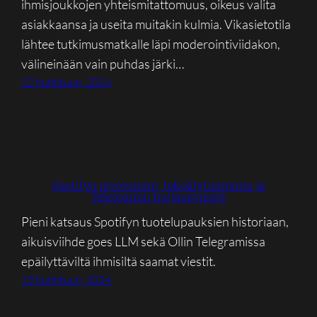
ihmisjoukkojen yhteismitattomuus, oikeus valita
asiakkaansa ja useita muitakin kulmia. Vikasietotila
lähtee tutkimusmatkalle läpi moderointiviidakon,
välineinään vain puhdas järki…
22 huhtikuun, 2024
Spotifyn pivotoinnit, tekoälytumputin ja
Telegramin huijausviestit
Pieni katsaus Spotifyn tuotelupauksien historiaan,
aikuisviihde goes LLM sekä Ollin Telegramissa
epäilyttäviltä ihmisiltä saamat viestit.
15 huhtikuun, 2024