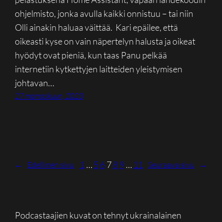
ohjelmisto, jonka avulla kaikki onnistuu – tai niin
Olli ainakin haluaa väittää. Kari epäilee, että
oikeasti kyse on vain näpertelyn halusta ja oikeat
hyödyt ovat pieniä, kun taas Panu pelkää
internetiin kytkettyjen laitteiden yleistymisen
johtavan…
27 marraskuun, 2023
1
…
5
6
7
8
9
…
11
←
Edellinen sivu
Seuraava sivu
→
Podcastaajien kuvat on tehnyt ukrainalainen