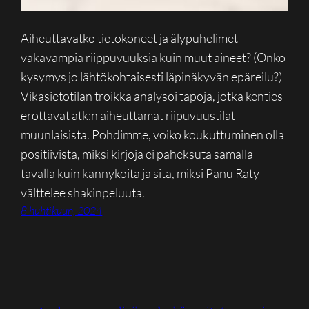
Aiheuttavatko tietokoneet ja älypuhelimet
vakavampia riippuvuuksia kuin muut aineet? (Onko
kysymys jo lähtökohtaisesti läpinäkyvän epäreilu?)
Vikasietotilan troikka analysoi tapoja, jotka kenties
erottavat atk:n aiheuttamat riipuvuustilat
muunlaisista. Pohdimme, voiko koukuttuminen olla
positiivista, miksi kirjoja ei paheksuta samalla
tavalla kuin kännyköitä ja sitä, miksi Panu Räty
välttelee shakinpeluuta.
8 huhtikuun, 2024