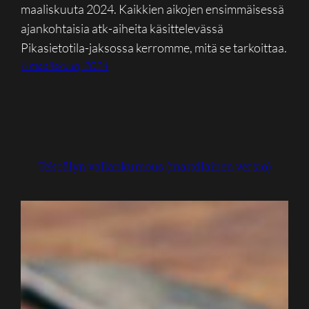
maaliskuuta 2024. Kaikkien aikojen ensimmäisessä
ajankohtaisia atk-aiheita käsittelevässä
Pikasietotila-jaksossa kerromme, mitä se tarkoittaa.
6 maaliskuun, 2024
Tekoälyn vallankumous (marxilainen versio)