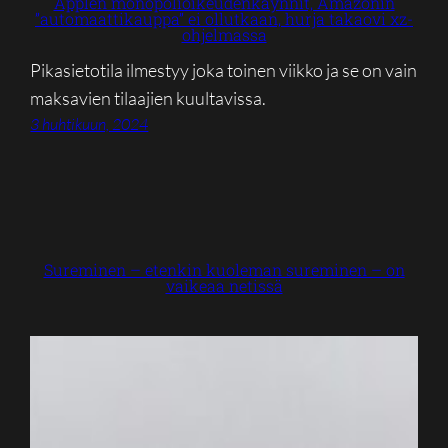
Applen monopolioikeudenkäynnit, Amazonin
”automaattikauppa” ei ollutkaan, hurja takaovi xz-
ohjelmassa
Pikasietotila ilmestyy joka toinen viikko ja se on vain
maksavien tilaajien kuultavissa.
3 huhtikuun, 2024
Sureminen – etenkin kuoleman sureminen – on
vaikeaa netissä