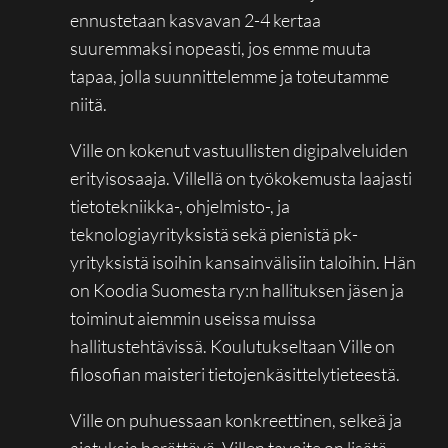
ennustetaan kasvavan 2-4 kertaa
suuremmaksi nopeasti, jos emme muuta
tapaa, jolla suunnittelemme ja toteutamme
niitä.
Ville on kokenut vastuullisten digipalveluiden
erityisosaaja. Villellä on työkokemusta laajasti
tietotekniikka-, ohjelmisto-, ja
teknologiayrityksistä sekä pienistä pk-
yrityksistä isoihin kansainvälisiin taloihin. Hän
on Koodia Suomesta ry:n hallituksen jäsen ja
toiminut aiemmin useissa muissa
hallitustehtävissä. Koulutukseltaan Ville on
filosofian maisteri tietojenkäsittelytieteestä.
Ville on puhuessaan konkreettinen, selkeä ja
ajatuksia herättävä. Villen tavoite on lisätä