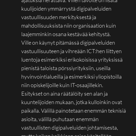
kuulijoiden ymmärrystä digipalveluiden
vastuullisuuden merkityksestä ja
mahdollisuuksista niin organisaation kuin
laajemminkin osana kestävää kehitystä.
Ville on käynyt pitämässä digipalveluiden
vastuullisuuteen ja vihreään ICT:hen liittyen
luentoja esimerkiksi erikokoisissa yrityksissä
pienistä taloista pörssiyrityksiin, useilla
hyvinvointialueilla ja esimerkiksi yliopistoilla
niin opiskelijoille kuin IT-osaajillekin.
Esitykset on aina räätälöity sen alan ja
kuuntelijoiden mukaan, jotka kulloinkin ovat
paikalla. Välillä painotetaan enemmän teknisiä
asioita, välillä puhutaan enemmän
vastuullisten digipalveluiden johtamisesta,
mutta kaiken kaikkiaan asiaa käsitellään