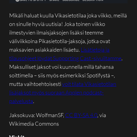
Mikäli haluat kuulla Vikasietotilaa joka viikko, meillä
on sinulle hyviä uutisia! Joka toinen viikko
ilmestyvien ilmaisjaksojen lisäksi teemme
väliviikkoina Pikasietotila-jaksoja, jotka ovat
maksavien asiakkaiden lisäetu.
Lisätietoja ja
tilausohjeet löydät Supporting Cast -sivuiltamme
.
Maksulliset jaksot voi kuunnella millä tahansa
soittimella – siis myös esimerkiksi Spotifystä –,
mutta vaihtoehtoisesti
voit tilata Vikasietotilan
lisäjaksot myös suoraan Applen podcast-
palvelusta
.
Jaksokuva: WolfmanSF,
CC BY-SA 4.0
, via
Wikimedia Commons