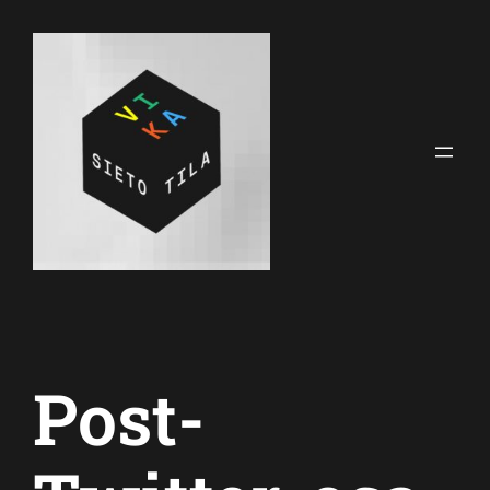
Siirry
sisältöön
Post-