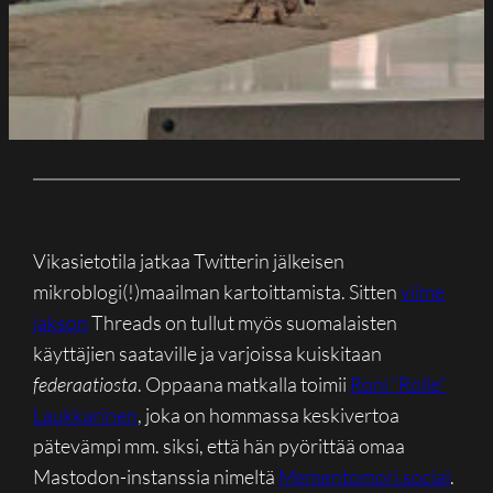
Vikasietotila jatkaa Twitterin jälkeisen
mikroblogi(!)maailman kartoittamista. Sitten
viime
jakson
Threads on tullut myös suomalaisten
käyttäjien saataville ja varjoissa kuiskitaan
federaatiosta
. Oppaana matkalla toimii
Roni ”Rolle”
Laukkarinen
, joka on hommassa keskivertoa
pätevämpi mm. siksi, että hän pyörittää omaa
Mastodon-instanssia nimeltä
Mementomori.social
.