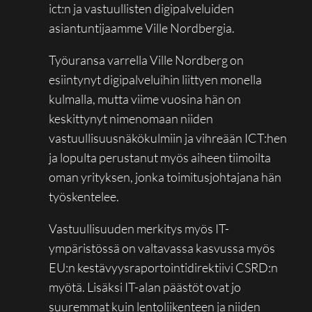
ict:n ja vastuullisten digipalveluiden
asiantuntijaamme Ville Nordbergia.
Työuransa varrella Ville Nordberg on
esiintynyt digipalveluihin liittyen monella
kulmalla, mutta viime vuosina hän on
keskittynyt nimenomaan niiden
vastuullisuusnäkökulmiin ja vihreään ICT:hen
ja lopulta perustanut myös aiheen tiimoilta
oman yrityksen, jonka toimitusjohtajana hän
työskentelee.
Vastuullisuuden merkitys myös IT-
ympäristössä on valtavassa kasvussa myös
EU:n kestävyysraportointidirektiivi CSRD:n
myötä. Lisäksi IT-alan päästöt ovat jo
suuremmat kuin lentoliikenteen ja niiden