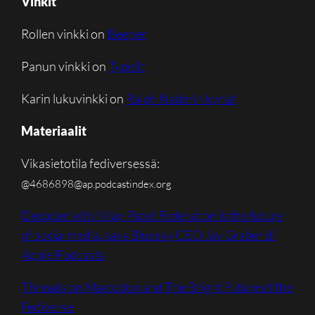
Vinkit
Rollen vinkki on
Beeper
Panun vinkki on
Typelit
Karin lukuvinkki on
Ralph Naderin kynät
Materiaalit
Vikasietotila fediversessä:
@4686898@ap.podcastindex.org
‎Decoder with Nilay Patel: Federation is the future
of social media, says Bluesky CEO Jay Graber di
Apple Podcasts
Threads on Mastodon and The Bright Future of the
Fediverse