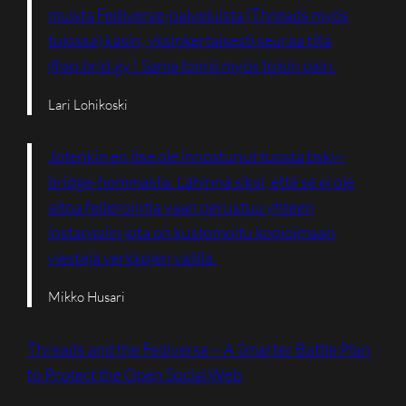
muista Fediverse-palveluista (Threads myös
tulossa) käsin, yksinkertaisesti seuraa tiliä
@ap.brid.gy ! Sama toimii myös toisin päin.
Lari Lohikoski
Jotenkin en itse ole innostunut tuosta bsky-
bridge-hommasta. Lähinnä siksi, että se ei ole
aitoa federointia vaan perustuu yhteen
instanssiin jota on kustomoitu kopioimaan
viestejä verkkojen välillä.
Mikko Husari
Threads and the Fediverse – A Smarter Battle Plan
to Protect the Open Social Web