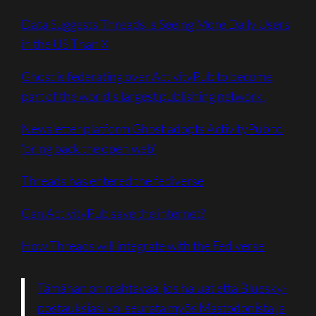
Data Suggests Threads Is Seeing More Daily Users
in the US Than X
Ghost is federating over ActivityPub to become
part of the world’s largest publishing network.
Newsletter platform Ghost adopts ActivityPub to
‘bring back the open web’
Threads has entered the fediverse
Can ActivityPub save the internet?
How Threads will integrate with the Fediverse
Tämähän on mahtavaa: jos haluat että Bluesky-
postauksiasi voi seurata myös Mastodonista ja