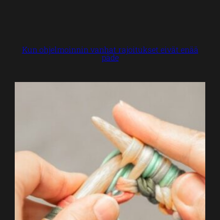
Kun ohjelmoinnin vanhat rajoitukset eivät enää
päde