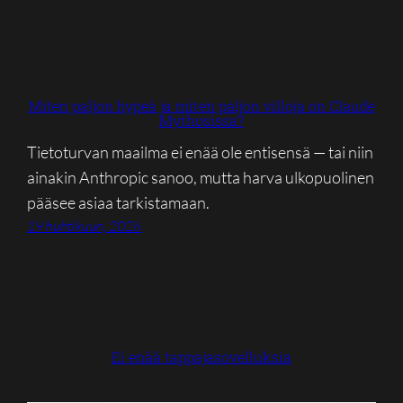
Miten paljon hypeä ja miten paljon villoja on Claude
Mythosissa?
Tietoturvan maailma ei enää ole entisensä — tai niin
ainakin Anthropic sanoo, mutta harva ulkopuolinen
pääsee asiaa tarkistamaan.
19 huhtikuun, 2026
Ei enää tappajasovelluksia