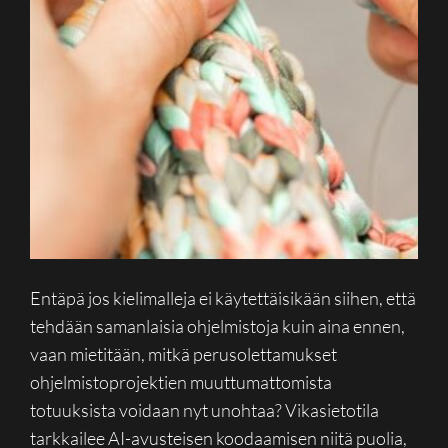
Entäpä jos kielimalleja ei käytettäisikään siihen, että
tehdään samanlaisia ohjelmistoja kuin aina ennen,
vaan mietitään, mitkä perusolettamukset
ohjelmistoprojektien muuttumattomista
totuuksista voidaan nyt unohtaa? Vikasietotila
tarkkailee AI-avusteisen koodaamisen niitä puolia,