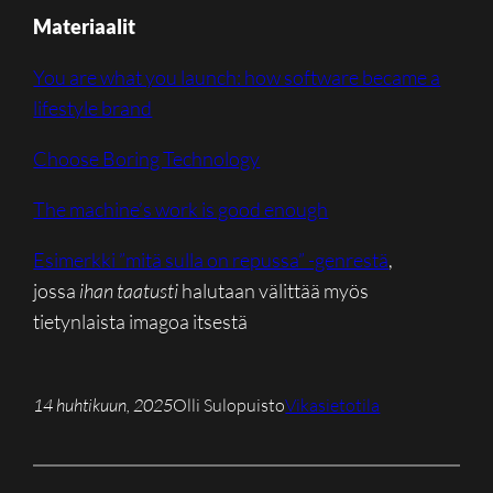
Materiaalit
You are what you launch: how software became a
lifestyle brand
Choose Boring Technology
The machine’s work is good enough
Esimerkki ”mitä sulla on repussa” -genrestä
,
jossa
ihan taatusti
halutaan välittää myös
tietynlaista imagoa itsestä
14 huhtikuun, 2025
Olli Sulopuisto
Vikasietotila