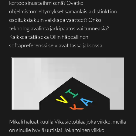
kertoo sinusta ihmisenä? Ovatko
ohjelmistomieltymykset samanlaisia distinktion
osoituksia kuin vaikkapa vaatteet? Onko
teknologiavalinta järkipäätös vai tunneasia?
Kaikkea tätä sekä Ollin häpeällinen
softapreferenssi selviävät tässä jaksossa.
Mikäli haluat kuulla Vikasietotilaa joka viikko, meillä
on sinulle hyviä uutisia! Joka toinen viikko