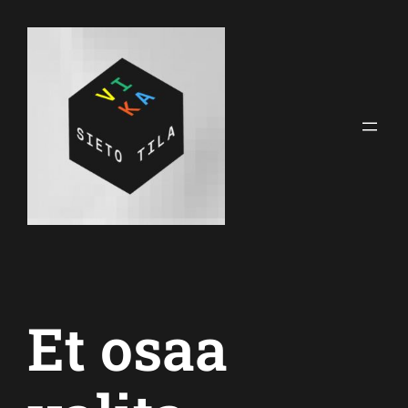
Siirry
sisältöön
Et osaa