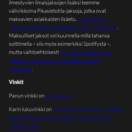
ilmestyvien ilmaisjaksojen lisäksi teemme
väliviikkoina Pikasietotila-jaksoja, jotka ovat
maksavien asiakkaiden lisäetu.
Lisätietoja ja
tilausohjeet löydät Supporting Cast -sivuiltamme
.
Maksulliset jaksot voi kuunnella millä tahansa
soittimella – siis myös esimerkiksi Spotifystä –,
mutta vaihtoehtoisesti
voit tilata Vikasietotilan
lisäjaksot myös suoraan Applen podcast-
palvelusta
.
Vinkit
Panun vinkki on
Portmaster
Karin lukuvinkki on
An AI companion site is hosting
sexually charged conversations with underage
celebrity bots