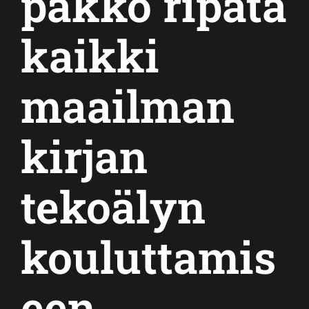
pakko ripata
kaikki
maailman
kirjan
tekoälyn
kouluttamis
een