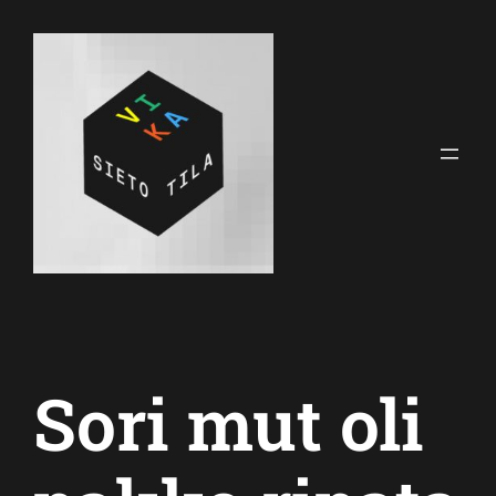
Siirry
sisältöön
Sori mut oli