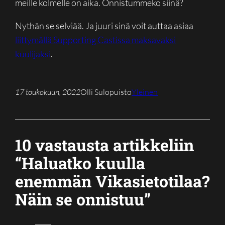
meille kolmelle on aika. Onnistummeko siinä?
Nythän se selviää. Ja juuri sinä voit auttaa asiaa
liittymällä Supporting Castissa maksavaksi
kuulijaksi
.
17 toukokuun, 2022
Olli Sulopuisto
Yleinen
10 vastausta artikkeliin
“Haluatko kuulla
enemmän Vikasietotilaa?
Näin se onnistuu”