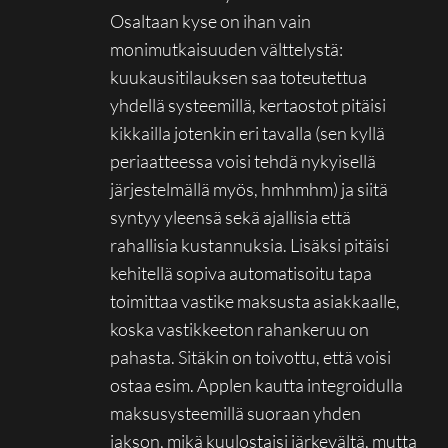
Osaltaan kyse on ihan vain
monimutkaisuuden välttelystä:
kuukausitilauksen saa toteutettua
yhdellä systeemillä, kertaostot pitäisi
kikkailla jotenkin eri tavalla (sen kyllä
periaatteessa voisi tehdä nykyisellä
järjestelmällä myös, hmhmhm) ja siitä
syntyy yleensä sekä ajallisia että
rahallisia kustannuksia. Lisäksi pitäisi
kehitellä sopiva automatisoitu tapa
toimittaa vastike maksusta asiakkaalle,
koska vastikkeeton rahankeruu on
pahasta. Sitäkin on toivottu, että voisi
ostaa esim. Applen kautta integroidulla
maksusysteemillä suoraan yhden
jakson, mikä kuulostaisi järkevältä, mutta