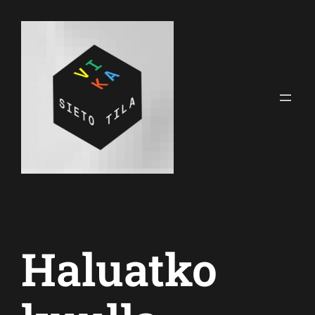
Siirry
sisältöön
Haluatko