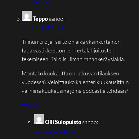
Vastaa
Teppo
sanoo:
13.10.2023 20:21
Tilinumero ja -siirto on aika yksinkertainen
tapa vastikkeettomien kertalahjoitusten
tekemiseen. Tai olisi, ilman rahankeräyslakia.
Montako kuukautta on jatkuvan tilauksen
vuodessa? Veloittuuko kalenterikuukausittain
vai niinä kuukausina joina podcastia tehdään?
Vastaa
Olli Sulopuisto
sanoo:
19.10.2023 16:32