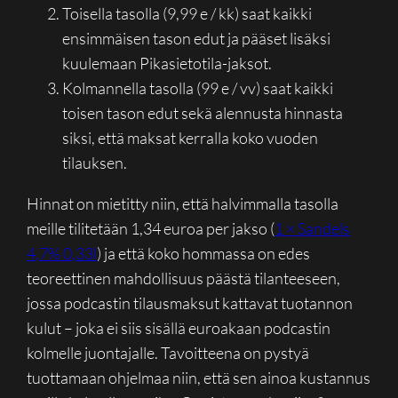
Toisella tasolla (9,99 e / kk) saat kaikki
ensimmäisen tason edut ja pääset lisäksi
kuulemaan Pikasietotila-jaksot.
Kolmannella tasolla (99 e / vv) saat kaikki
toisen tason edut sekä alennusta hinnasta
siksi, että maksat kerralla koko vuoden
tilauksen.
Hinnat on mietitty niin, että halvimmalla tasolla
meille tilitetään 1,34 euroa per jakso (
1 × Sandels
4,7% 0,33l
) ja että koko hommassa on edes
teoreettinen mahdollisuus päästä tilanteeseen,
jossa podcastin tilausmaksut kattavat tuotannon
kulut – joka ei siis sisällä euroakaan podcastin
kolmelle juontajalle. Tavoitteena on pystyä
tuottamaan ohjelmaa niin, että sen ainoa kustannus