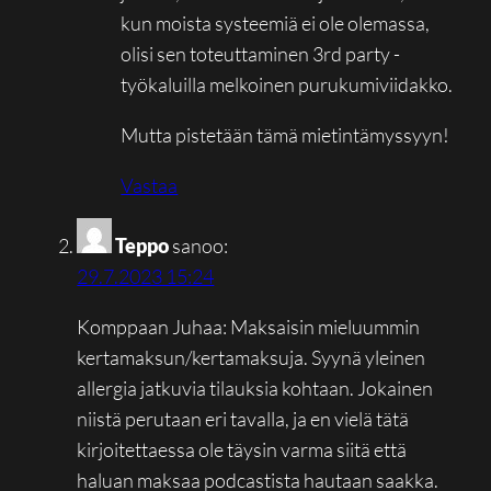
kun moista systeemiä ei ole olemassa,
olisi sen toteuttaminen 3rd party -
työkaluilla melkoinen purukumiviidakko.
Mutta pistetään tämä mietintämyssyyn!
Vastaa
Teppo
sanoo:
29.7.2023 15:24
Komppaan Juhaa: Maksaisin mieluummin
kertamaksun/kertamaksuja. Syynä yleinen
allergia jatkuvia tilauksia kohtaan. Jokainen
niistä perutaan eri tavalla, ja en vielä tätä
kirjoitettaessa ole täysin varma siitä että
haluan maksaa podcastista hautaan saakka.