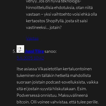
venyy. Jos on hyviä teknologis-
hinnoittelullisia ehdotuksia, otan niitä
vastaan – yksi vaihtoehto voisi ehkä olla
kertaostos Shopifyllä, josta sit saisi
vastineeksi… jotain?
Vastaa
Jussi Tiira
sanoo:
5.6.2025 10:42
Itse asiassa Vikasietotilan kertaluontoinen
tukeminen on tälläkin hetkellä mahdollista
suoraan joistain podcast-sovelluksista, vaikka
sitä ei jostain syystä hiiskutakaan. Esim.
Podversessä onnistuu. Maksuvälineenä
bitcoin. Olli voinee vahvistaa, että tulee perille.