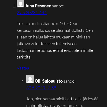
Juha Pesonen
sanoo:
29.5.2023 22:44
Tukisin podcastianne n. 20-50 eur
kertasummalla, jos se olisi mahdollista. Sen
sijaan en halua lähteä mukaan mihinkään
jatkuva veloitteeseen tukemiseen.
Listaamanne bonus extrat eivät ole minulle
tärkeitä.
Vastaa
Olli Sulopuisto
sanoo:
30.5.2023 13:58
Joo, olen samaa mieltä että olisi järkevää
mahdollistaa myös kertamaksu.