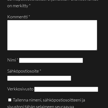
on merkitty
*
Kommentti
*
Nimi
*
Sähköpostiosoite
*
Verkkosivusto
Tallenna nimeni, sähköpostiosoitteeni ja
sivustoni tähän selaimeen seuraavaa