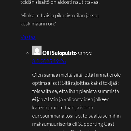
teidän sisältö on aidosti nautittavaa.
Minkä mittaisia pikasietotilan jaksot
keskimäärin on?
Vastaa
Olli Sulopuisto
sanoo:
8.2.2025 19:26
Olen samaa mieltä siitä, että hinnat ei ole
optimaaliset! Sitä rajoittaa kaksi tekijää:
toisaalta se, että ihan pienistä summista
ei jää ALV:in ja väliportaiden jälkeen
käteen juuri mitään ja iso on
eurosummana tosi iso, toisaalta se mihin
maksumuurisofta eli Supporting Cast