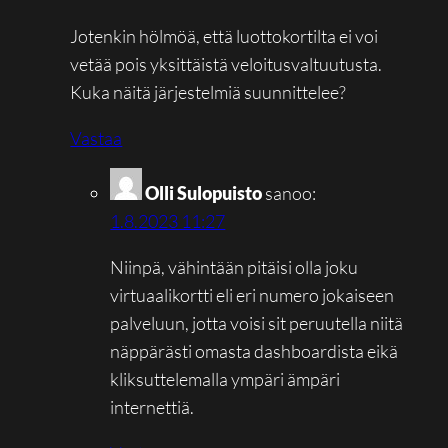
Jotenkin hölmöä, että luottokortilta ei voi
vetää pois yksittäistä veloitusvaltuutusta.
Kuka näitä järjestelmiä suunnittelee?
Vastaa
Olli Sulopuisto
sanoo:
1.8.2023 11:27
Niinpä, vähintään pitäisi olla joku
virtuaalikortti eli eri numero jokaiseen
palveluun, jotta voisi sit peruutella niitä
näppärästi omasta dashboardista eikä
kliksuttelemalla ympäri ämpäri
internettiä.