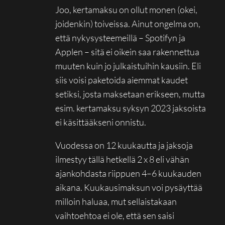
Joo, kertamaksu on ollut monen (okei,
joidenkin) toiveissa. Ainut ongelma on,
että nykysysteemeillä – Spotifyn ja
Applen – sitä ei oikein saa rakennettua
muuten kuin jo julkaistuihin kausiin. Eli
siis voisi paketoida aiemmat kaudet
setiksi, josta maksetaan erikseen, mutta
esim. kertamaksu syksyn 2023 jaksoista
ei käsittääkseni onnistu.
Vuodessa on 12 kuukautta ja jaksoja
ilmestyy tällä hetkellä 2 x 8 eli vähän
ajankohdasta riippuen 4–6 kuukauden
aikana. Kuukausimaksun voi pysäyttää
milloin haluaa, mut sellaistakaan
vaihtoehtoa ei ole, että sen saisi