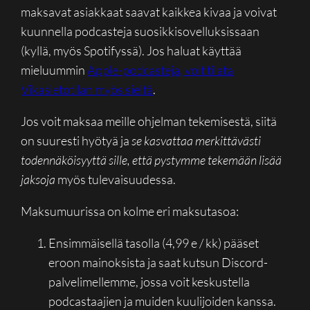
maksavat asiakkaat saavat kaikkea kivaa ja voivat
kuunnella podcasteja suosikkisovelluksissaan
(kyllä, myös Spotifyssä). Jos haluat käyttää
mieluummin
Apple-podcasteja, voit tilata
Vikasietotilan myös sieltä
.
Jos voit maksaa meille ohjelman tekemisestä, siitä
on suuresti hyötyä ja
se kasvattaa merkittävästi
todennäköisyyttä sille, että pystymme tekemään lisää
jaksoja
myös tulevaisuudessa.
Maksumuurissa on kolme eri maksutasoa:
Ensimmäisellä tasolla (4,99 e / kk) pääset
eroon mainoksista ja saat kutsun Discord-
palvelimellemme, jossa voit keskustella
podcastaajien ja muiden kuulijoiden kanssa.