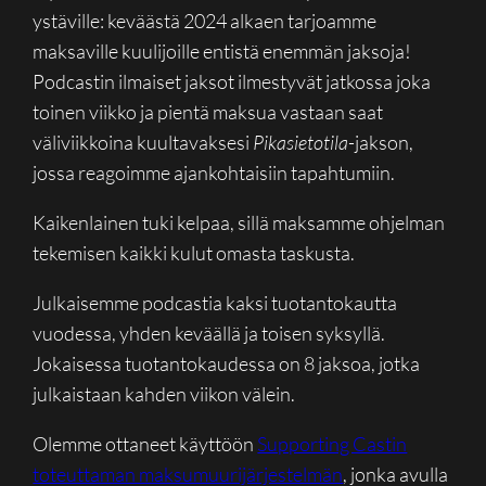
ystäville: keväästä 2024 alkaen tarjoamme
maksaville kuulijoille entistä enemmän jaksoja!
Podcastin ilmaiset jaksot ilmestyvät jatkossa joka
toinen viikko ja pientä maksua vastaan saat
väliviikkoina kuultavaksesi
Pikasietotila
-jakson,
jossa reagoimme ajankohtaisiin tapahtumiin.
Kaikenlainen tuki kelpaa, sillä maksamme ohjelman
tekemisen kaikki kulut omasta taskusta.
Julkaisemme podcastia kaksi tuotantokautta
vuodessa, yhden keväällä ja toisen syksyllä.
Jokaisessa tuotantokaudessa on 8 jaksoa, jotka
julkaistaan kahden viikon välein.
Olemme ottaneet käyttöön
Supporting Castin
toteuttaman maksumuurijärjestelmän
, jonka avulla