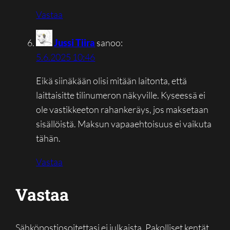
Vastaa
Jussi Tiira
sanoo:
5.6.2025 10:46
Eikä siinäkään olisi mitään laitonta, että
laittaisitte tilinumeron näkyville. Kyseessä ei
ole vastikkeeton rahankeräys, jos maksetaan
sisällöistä. Maksun vapaaehtoisuus ei vaikuta
tähän.
Vastaa
Vastaa
Sähköpostiosoitettasi ei julkaista.
Pakolliset kentät