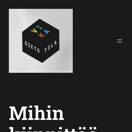
Siirry
sisältöön
Mihin