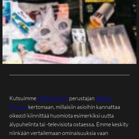
Kutsuimme
AfterDawnin
perustajan
Petteri
Pyynyn
kertomaan, millaisiin asioihin kannattaa
oikeasti
kiinnittää huomiota esimerkiksi uutta
älypuhelinta tai -televisiota ostaessa. Emme keskity
niinkään vertailemaan ominaisuuksia vaan