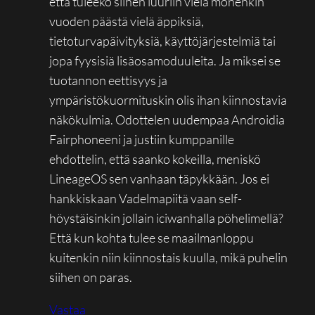
että tuleeko siihen luuriin vielä monenkin
vuoden päästä vielä äppiksiä,
tietoturvapäivityksiä, käyttöjärjestelmiä tai
jopa fyysisiä lisäosamoduuleita. Ja miksei se
tuotannon eettisyys ja
ympäristökuormituskin olis ihan kiinnostavia
näkökulmia. Odottelen uudempaa Androidia
Fairphoneeni ja justiin kumppanille
ehdottelin, että saanko kokeilla, meniskö
LineageOS sen vanhaan täpykkään. Jos ei
hankkiskaan Vadelmapiitä vaan self-
höystäisinkin jollain iciwanhalla pöhelimellä?
Että kun kohta tulee se maailmanloppu
kuitenkin niin kiinnostais kuulla, mikä puhelin
siihen on paras.
Vastaa