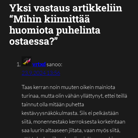
Yksi vastaus artikkeliin
“Mihin kiinnittää
huomiota puhelinta
ostaessa?”
vrtxd
sanoo:
23.9.2024 13:56
Taas kerran noin muuten oikein mainiota
turinaa, mutta olin vähän yllättynyt, ettei teillä
tainnut olla mitään puhetta
kestävyysnäkökulmasta. Siis ei pelkästään
siitä, monennestako kerroksesta korkeintaan
saa luurin altaaseen jiitata, vaan myös siitä,