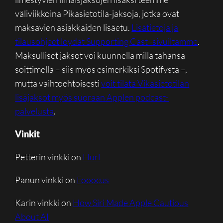
väliviikkoina Pikasietotila-jaksoja, jotka ovat
maksavien asiakkaiden lisäetu.
Lisätietoja ja
tilausohjeet löydät Supporting Cast -sivuiltamme
.
Maksulliset jaksot voi kuunnella millä tahansa
soittimella – siis myös esimerkiksi Spotifystä –,
mutta vaihtoehtoisesti
voit tilata Vikasietotilan
lisäjaksot myös suoraan Applen podcast-
palvelusta
.
Vinkit
Petterin vinkki on
Hurl
Panun vinkki on
Fooocus
Karin vinkki on
How Siri Made Apple Cautious
About AI