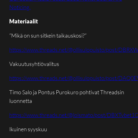
Noticing.
Materiaalit
”Mikä on sun sitkein taikauskosi?”
https://www.threads.net/@ollisulopuisto/post/DB
Vakuutusyhtiövalitus
https://www.threads.net/@ollisulopuisto/post/DAQ0
Timo Salo ja Pontus Purokuro pohtivat Threadsin
luonnetta
https://www.threads.net/@loismato/post/DBXTvbet1
Ikuinen syyskuu