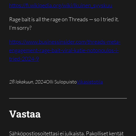
https://fi.wikipedia.org/wiki/Ikuinen_syyskuu
Rage bait is all the rage on Threads — so I tried it.
I’m sorry?
https://www.businessinsider.com/threads-meta-
engagement-rage-bait-viral-katie-notopoulos-i-
tried-2024-9
28 lokakuun, 2024
Olli Sulopuisto
Vikasietotila
Vastaa
Sähköpostiosoitettasi ei julkaista.
Pakolliset kentät