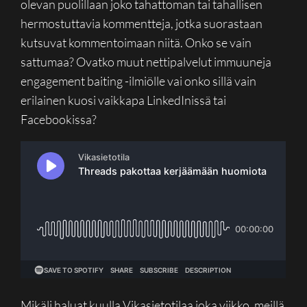
olevan puolillaan joko tahattoman tai tahallisen
hermostuttavia kommentteja, jotka suorastaan
kutsuvat kommentoimaan niitä. Onko se vain
sattumaa? Ovatko muut nettipalvelut immuuneja
engagement baiting -ilmiölle vai onko sillä vain
erilainen kuosi vaikkapa LinkedInissä tai
Facebookissa?
Mikäli haluat kuulla Vikasietotilaa joka viikko, meillä