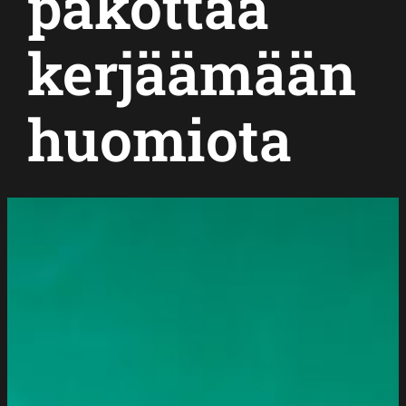
pakottaa
kerjäämään
huomiota