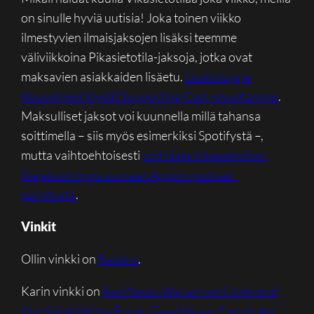
on sinulle hyviä uutisia! Joka toinen viikko
ilmestyvien ilmaisjaksojen lisäksi teemme
väliviikkoina Pikasietotila-jaksoja, jotka ovat
maksavien asiakkaiden lisäetu.
Lisätietoja ja
tilausohjeet löydät Supporting Cast -sivuiltamme
.
Maksulliset jaksot voi kuunnella millä tahansa
soittimella – siis myös esimerkiksi Spotifystä –,
mutta vaihtoehtoisesti
voit tilata Vikasietotilan
lisäjaksot myös suoraan Applen podcast-
palvelusta
.
Vinkit
Ollin vinkki on
Balatro
.
Karin vinkki on
Bad News: We’ve Lost Control of
Our Social Media Feeds. Good News: Courts Are