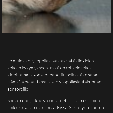
Jo muinaiset ylioppilaat vastasivat äidinkielen
kokeen kysymykseen ”mikä on rohkein tekosi”
kirjoittamalla konseptipaperiin pelkästään sanat
”tämä” ja palauttamalla sen ylioppilaslautakunnan
sensoreille.
Sama meno jatkuu yhä internetissä, viime aikoina
kaikkein selvimmin Threadsissa. Siellä syöte tuntuu