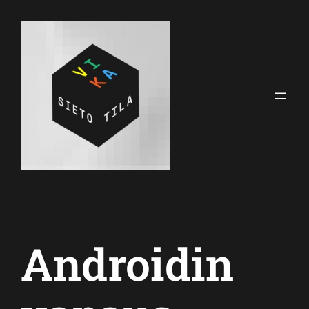
Siirry
sisältöön
Androidin