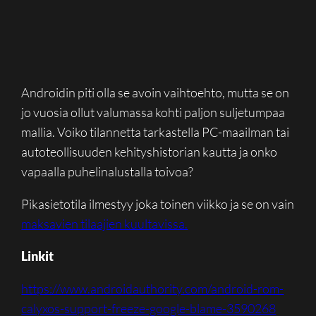
Androidin piti olla se avoin vaihtoehto, mutta se on
jo vuosia ollut valumassa kohti paljon suljetumpaa
mallia. Voiko tilannetta tarkastella PC-maailman tai
autoteollisuuden kehityshistorian kautta ja onko
vapaalla puhelinalustalla toivoa?
Pikasietotila ilmestyy joka toinen viikko ja se on vain
maksavien tilaajien kuultavissa.
Linkit
https://www.androidauthority.com/android-rom-
calyxos-support-freeze-google-blame-3590268