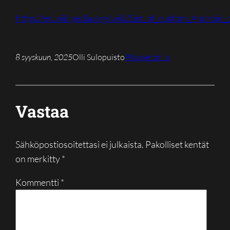
https://en.wikipedia.org/wiki/List_of_custom_Android_d
8 syyskuun, 2025
Olli Sulopuisto
Pikasietotila
Vastaa
Sähköpostiosoitettasi ei julkaista.
Pakolliset kentät
on merkitty
*
Kommentti
*