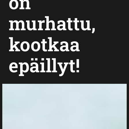
on
murhattu,
kootkaa
epäillyt!