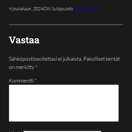
9 joulukuun, 2024
Olli Sulopuisto
Vikasietotila
Vastaa
Sähköpostiosoitettasi ei julkaista.
Pakolliset kentät
on merkitty
*
Kommentti
*