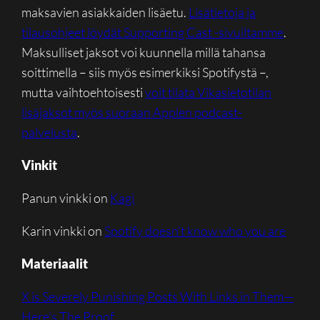
maksavien asiakkaiden lisäetu.
Lisätietoja ja
tilausohjeet löydät Supporting Cast -sivuiltamme
.
Maksulliset jaksot voi kuunnella millä tahansa
soittimella – siis myös esimerkiksi Spotifystä –,
mutta vaihtoehtoisesti
voit tilata Vikasietotilan
lisäjaksot myös suoraan Applen podcast-
palvelusta
.
Vinkit
Panun vinkki on
Kagi
Karin vinkki on
Spotify doesn’t know who you are
Materiaalit
X is Severely Punishing Posts With Links in Them—
Here’s The Proof