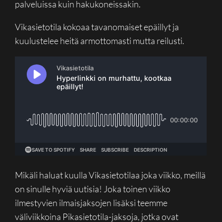
palveluissa kuin hakukoneissakin.
Vikasietotila kokoaa tavanomaiset epäillyt ja
kuulustelee heitä armottomasti mutta reilusti.
Mikäli haluat kuulla Vikasietotilaa joka viikko, meillä
on sinulle hyviä uutisia! Joka toinen viikko
ilmestyvien ilmaisjaksojen lisäksi teemme
väliviikkoina Pikasietotila-jaksoja, jotka ovat