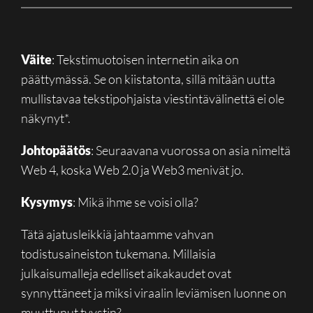
Väite
: Tekstimuotoisen internetin aika on
päättymässä. Se on kiistatonta, sillä mitään uutta
mullistavaa tekstipohjaista viestintävälinettä ei ole
näkynyt*.
Johtopäätös
: Seuraavana vuorossa on asia nimeltä
Web 4, koska Web 2.0 ja Web3 menivät jo.
Kysymys
: Mikä ihme se voisi olla?
Tätä ajatusleikkiä jahtaamme vahvan
todistusaineiston tukemana. Millaisia
julkaisumalleja edelliset aikakaudet ovat
synnyttäneet ja miksi viraalin leviämisen luonne on
muuttunut tyystin?