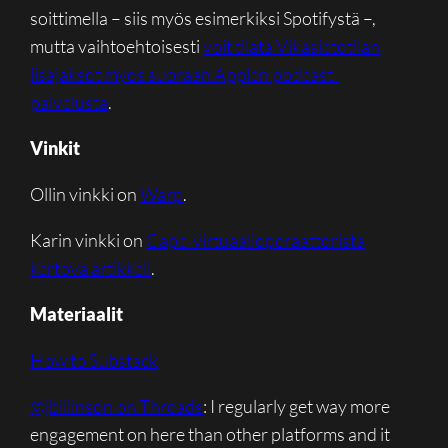
soittimella – siis myös esimerkiksi Spotifystä –,
mutta vaihtoehtoisesti
voit tilata Vikasietotilan
lisäjaksot myös suoraan Applen podcast-
palvelusta
.
Vinkit
Ollin vinkki on
Warp
.
Karin vinkki on
Cape-virtuaalioperaattorista
kertova artikkeli
.
Materiaalit
How to Substack
@jbillinson on Threads
: I regularly get way more
engagement on here than other platforms and it