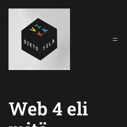
Siirry
sisältöön
Web 4 eli