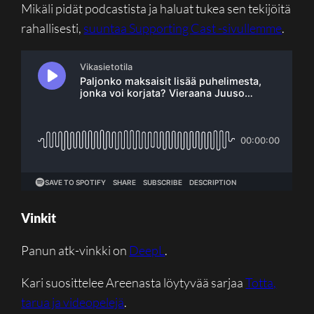
Mikäli pidät podcastista ja haluat tukea sen tekijöitä
rahallisesti,
suuntaa Supporting Cast -sivullemme
.
Vinkit
Panun atk-vinkki on
DeepL
.
Kari suosittelee Areenasta löytyvää sarjaa
Totta,
tarua ja videopelejä
.