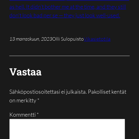
as hell. It didn’t bother me at the time, and they still
don’t look bad per se — they just look well-used.
13 marraskuun, 2023
Olli Sulopuisto
Vikasietotila
Vastaa
Sähköpostiosoitettasi ei julkaista.
Pakolliset kentät
on merkitty
*
Kommentti
*