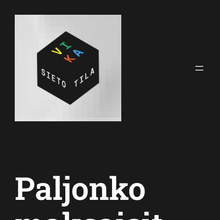
Siirry
sisältöön
Paljonko