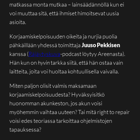
matkassa monta mutkaa – lainsäädännöllä kun ei
voi muuttaa sitä, että ihmiset himoitsevat uusia
asioita.
Korjaamiskelpoisuuden oikeita ja nurjia puolia
pähkäillään yhdessä toimittaja
Juuso Pekkisen
kanssa (
Räjäytyskuva
-podcast löytyy Areenasta).
Hän kun on
hyvin
tarkka siitä, että hän ostaa vain
laitteita, joita voi huoltaa kohtuullisella vaivalla.
Miten paljon olisit valmis maksamaan
korjaamiskelpoisuudesta? Hyväksyisitkö
huonomman akunkeston, jos akun voisi
myöhemmin vaihtaa uuteen? Tai mitä right to repair
voisi edes teoriassa tarkoittaa ohjelmistojen
tapauksessa?