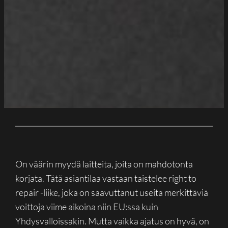
On väärin myydä laitteita, joita on mahdotonta
korjata. Tätä asiantilaa vastaan taistelee right to
repair -liike, joka on saavuttanut useita merkittäviä
voittoja viime aikoina niin EU:ssa kuin
Yhdysvalloissakin. Mutta vaikka ajatus on hyvä, on