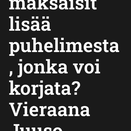
maksaisit
lisää
puhelimesta
, jonka voi
korjata?
Vieraana
Juuso