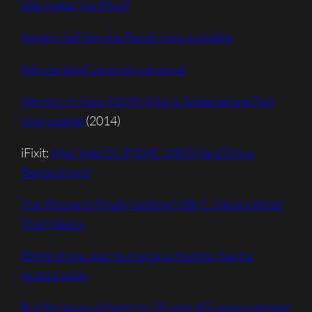
bike maker VanMoof
Apple’s Self Service Repair now available
Alkuperäiset Lenovon varaosat
Memory in New $1099 iMac is Soldered and Not
Upgradable
(2014)
iFixit:
iMac Intel 21.5″ EMC 2805 Hard Drive
Replacement
The iPhone Is Finally Getting USB-C. Here’s What
That Means
BMW drops plan to charge a monthly fee for
heated seats
But the backs of both my 3G and 3GS are scratched