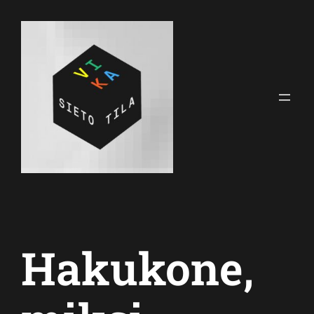
Siirry
sisältöön
Hakukone,