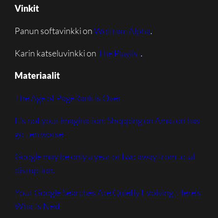
Vinkit
Panun softavinkki on
Wolfram Alpha
.
Karin katseluvinkki on
The Playlist
.
Materiaalit
The Age of PageRank is Over
It’s not your imagination: Shopping on Amazon has
gotten worse
Google may be only a year or two away from total
disruption.
Your Google Searches Are Quietly Evolving. Here’s
What’s Next