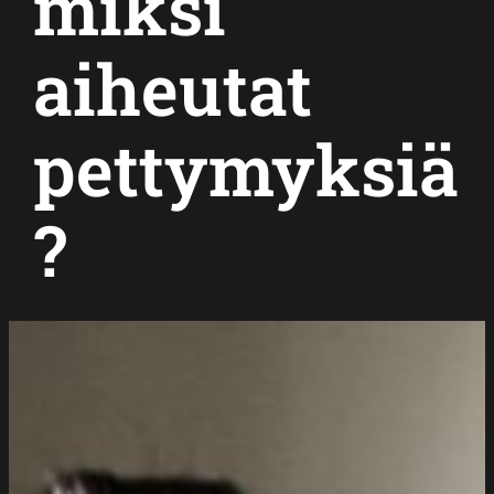
miksi
aiheutat
pettymyksiä
?