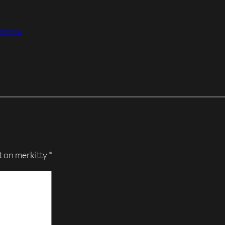
itelmä
t on merkitty
*