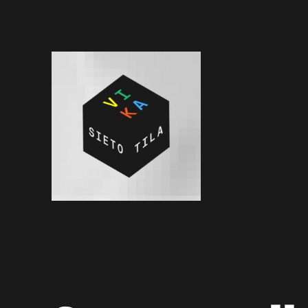
Siirry
sisältöön