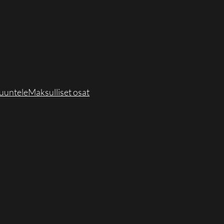
uuntele
Maksulliset osat