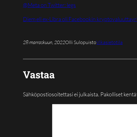
@Meta on Twitter: legs
Diem eli ex-Libra oli Facebookin kryptovaluuttayr
28 marraskuun, 2022
Olli Sulopuisto
Vikasietotila
Vastaa
Sähköpostiosoitettasi ei julkaista.
Pakolliset kentä