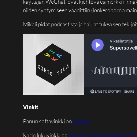
käyttäjän WeChat, ovat kiehtova esimerkki rinnakk
niiden syntymiseen vaadittiin (lonkeroporno main
Mikäli pidät podcastista ja haluat tukea sen tekijöit
Vinkit
Panun softavinkki on
Logseq
Karin lukuvinkki on
The Age of Social Media Is En