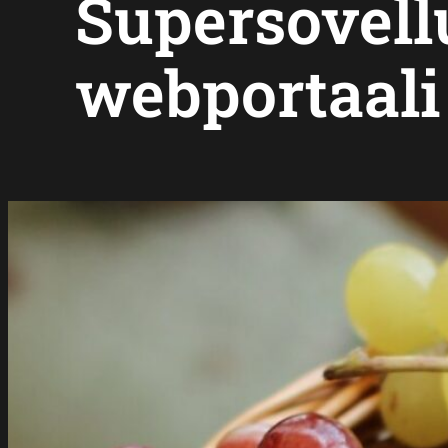
Supersovell
webportaali