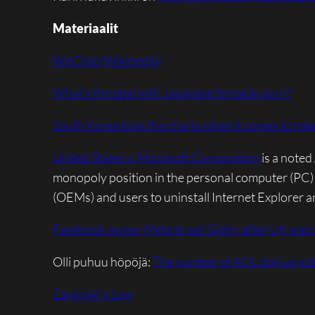
Materiaalit
WeChat (Wikipedia)
What’s the deal with Japanese tentacle porn?
South Korea tops the charts when it comes to meas
United States v. Microsoft Corporation
is a noted
monopoly position in the personal computer (PC) ma
(OEMs) and users to uninstall Internet Explorer 
Facebook owner Meta to sell Giphy after UK watc
Olli puhuu höpöjä:
The number of AOL dial-up subs
Zawinski’s Law