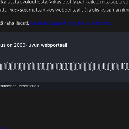
aisesta evoluutiosta. Vikasietotila pähkäilee, mitä supersov
ittu,
huokaus
, mutta myös webportaalit!) ja olisiko saman il
ä rahallisesti,
suuntaa Supporting Cast -sivullemme
.
ding