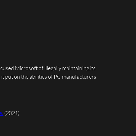
used Microsoft of illegally maintaining its
it put on the abilities of PC manufacturers
e.
(2021)