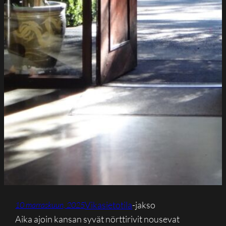
Vikasietotila
-jakso
10 marraskuun, 2025
Aika ajoin kansan syvät nörttirivit nousevat