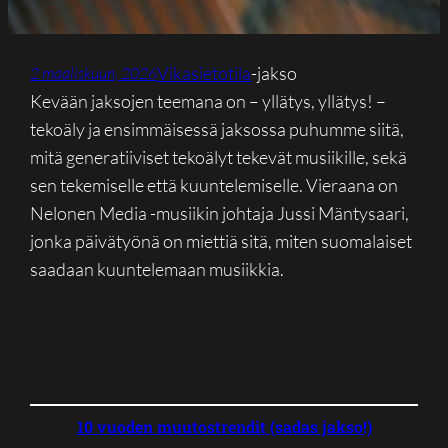
Vikasietotila
-jakso
2 maaliskuun, 2026
Kevään jaksojen teemana on – yllätys, yllätys! –
tekoäly ja ensimmäisessä jaksossa puhumme siitä,
mitä generatiiviset tekoälyt tekevät musiikille, sekä
sen tekemiselle että kuuntelemiselle. Vieraana on
Nelonen Media -musiikin johtaja Jussi Mäntysaari,
jonka päivätyönä on miettiä sitä, miten suomalaiset
saadaan kuuntelemaan musiikkia.
10 vuoden muutostrendit (sadas jakso!)