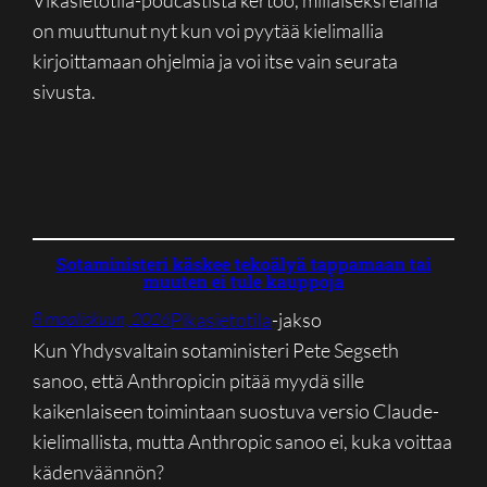
Vikasietotila-podcastista kertoo, millaiseksi elämä
on muuttunut nyt kun voi pyytää kielimallia
kirjoittamaan ohjelmia ja voi itse vain seurata
sivusta.
Sotaministeri käskee tekoälyä tappamaan tai
muuten ei tule kauppoja
Pikasietotila
-jakso
8 maaliskuun, 2026
Kun Yhdysvaltain sotaministeri Pete Segseth
sanoo, että Anthropicin pitää myydä sille
kaikenlaiseen toimintaan suostuva versio Claude-
kielimallista, mutta Anthropic sanoo ei, kuka voittaa
kädenväännön?