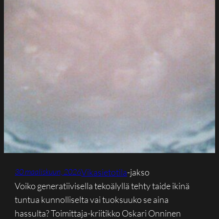
Vikasietotila
-jakso
30 maaliskuun, 2026
Voiko generatiivisella tekoälyllä tehty taide ikinä
tuntua kunnolliselta vai tuoksuuko se aina
hassulta? Toimittaja-kriitikko Oskari Onninen