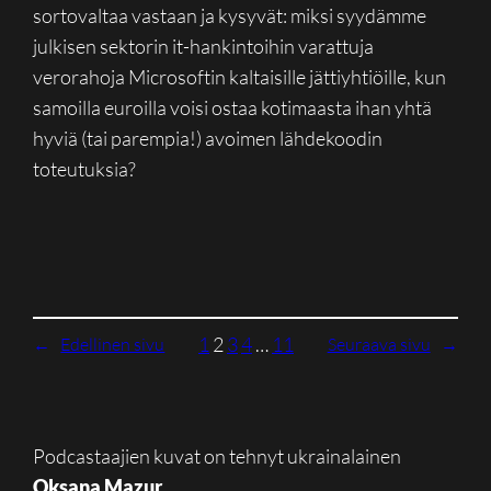
sortovaltaa vastaan ja kysyvät: miksi syydämme
julkisen sektorin it-hankintoihin varattuja
verorahoja Microsoftin kaltaisille jättiyhtiöille, kun
samoilla euroilla voisi ostaa kotimaasta ihan yhtä
hyviä (tai parempia!) avoimen lähdekoodin
toteutuksia?
1
2
3
4
…
11
←
Edellinen sivu
Seuraava sivu
→
Podcastaajien kuvat on tehnyt ukrainalainen
Oksana Mazur
.