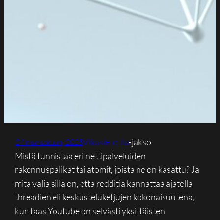
Vikasietotila
-jakso
24 marraskuun, 2025
Mistä tunnistaa eri nettipalveluiden
rakennuspalikat tai atomit, joista ne on kasattu? Ja
mitä väliä sillä on, että redditiä kannattaa ajatella
threadien eli keskusteluketjujen kokonaisuutena,
kun taas Youtube on selvästi yksittäisten