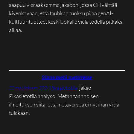
saapuu vieraaksemme jaksoon, jossa Olli väittää
kivenkovaan, että tauhkan tuoksu pilaa genAI-
kulttuurituotteet keskiluokalle vielä todella pitkäksi
aikaa.
Sinne meni metaverse
Pikasietotila
-jakso
22 maaliskuun, 2026
Pikasietotila analysoi Metan taannoisen
ilmoituksen siitä, että metaverseä ei nyt ihan vielä
tulekaan.