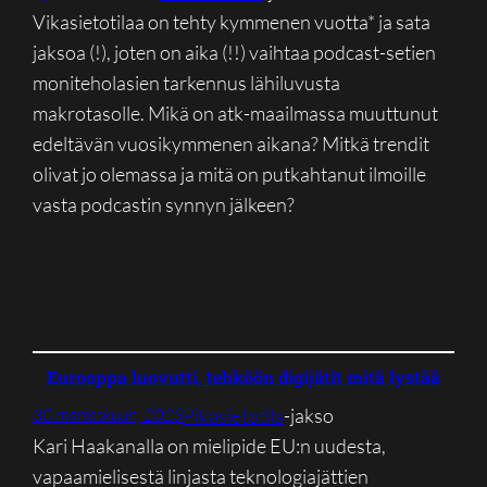
Vikasietotilaa on tehty kymmenen vuotta* ja sata
jaksoa (!), joten on aika (!!) vaihtaa podcast-setien
moniteholasien tarkennus lähiluvusta
makrotasolle. Mikä on atk-maailmassa muuttunut
edeltävän vuosikymmenen aikana? Mitkä trendit
olivat jo olemassa ja mitä on putkahtanut ilmoille
vasta podcastin synnyn jälkeen?
Eurooppa luovutti, tehköön digijätit mitä lystää
Pikasietotila
-jakso
30 marraskuun, 2025
Kari Haakanalla on mielipide EU:n uudesta,
vapaamielisestä linjasta teknologiajättien