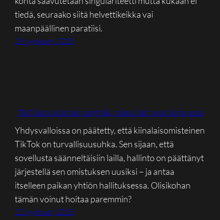
kohta saavutetaan singulariteetti mutta kukaan ei
tiedä, seuraako siitä helvettikeikka vai
maanpäällinen paratiisi.
29 syyskuun, 2025
TikTokin kohtalo näyttää, miksi lait ovat kiva asia
Yhdysvalloissa on päätetty, että kiinalaisomisteinen
TikTok on turvallisuusuhka. Sen sijaan, että
sovellusta säänneltäisiin lailla, hallinto on päättänyt
järjestellä sen omistuksen uusiksi – ja antaa
itselleen paikan yhtiön hallituksessa. Olisikohan
tämän voinut hoitaa paremmin?
22 syyskuun, 2025